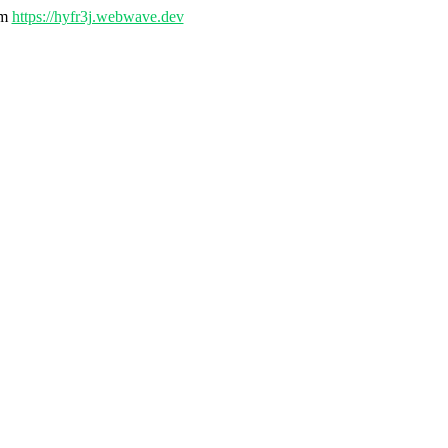
em
https://hyfr3j.webwave.dev